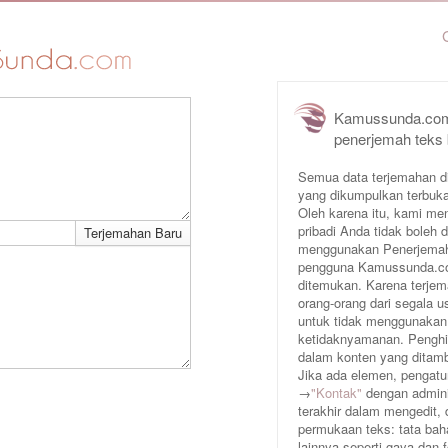
Kamussunda.com
penerjemah teks 
Semua data terjemahan d
yang dikumpulkan terbuka
Oleh karena itu, kami me
pribadi Anda tidak boleh
menggunakan Penerjemah 
pengguna Kamussunda.com 
ditemukan. Karena terjem
orang-orang dari segala
untuk tidak menggunakan
ketidaknyamanan. Penghin
dalam konten yang ditam
Jika ada elemen, pengatur
→
"Kontak"
dengan adminis
terakhir dalam mengedit,
permukaan teks: tata baha
lainnya seperti gaya dan 