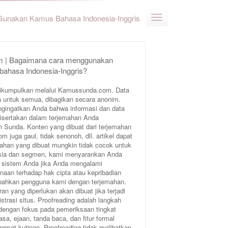
Gunakan Kamus Bahasa Indonesia-Inggris
 | Bagaimana cara menggunakan
bahasa Indonesia-Inggris?
ikumpulkan melalui Kamussunda.com. Data
 untuk semua, dibagikan secara anonim.
ngingatkan Anda bahwa informasi dan data
 disertakan dalam terjemahan Anda
Sunda. Konten yang dibuat dari terjemahan
juga gaul, tidak senonoh, dll. artikel dapat
ahan yang dibuat mungkin tidak cocok untuk
 usia dan segmen, kami menyarankan Anda
 sistem Anda jika Anda mengalami
aan terhadap hak cipta atau kepribadian
bahkan pengguna kami dengan terjemahan.
an yang diperlukan akan dibuat jika terjadi
trasi situs. Proofreading adalah langkah
 dengan fokus pada pemeriksaan tingkat
sa, ejaan, tanda baca, dan fitur formal
format kutipan. Proofreading tidak melibatkan